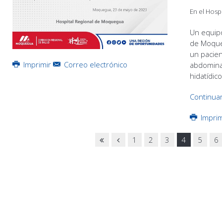
En el Hosp
Un equipo
de Moqueg
un pacie
Imprimir
Correo electrónico
abdominal
hidatídic
Continua
Impri
1
2
3
4
5
6