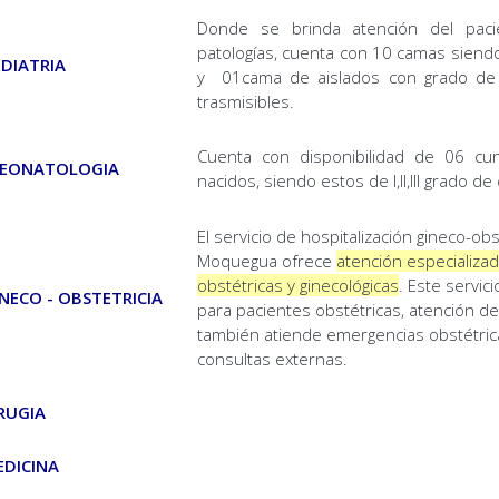
Donde se brinda atención del pacie
patologías, cuenta con 10 camas siendo 
EDIATRIA
y 01cama de aislados con grado de de
trasmisibles.
Cuenta con disponibilidad de 06 cun
 NEONATOLOGIA
nacidos, siendo estos de I,II,III grado d
El servicio de hospitalización gineco-obs
Moquegua ofrece
atención especializa
obstétricas y ginecológicas
. Este servic
NECO - OBSTETRICIA
para pacientes obstétricas, atención de
también atiende emergencias obstétric
consultas externas.
RUGIA
EDICINA