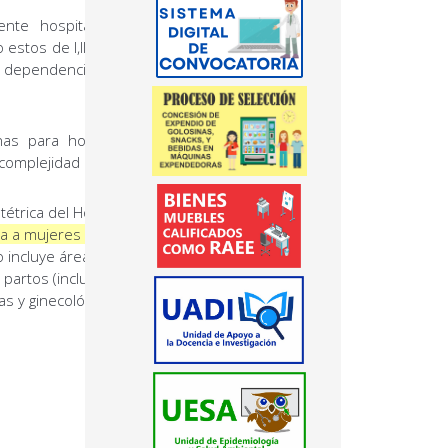
nte hospitalizado por diferentes
estos de I,II,II grado de complejidad
pendencia II y III con patologías
as para hospitalización de recien
e complejidad
tétrica del Hospital Regional de
da a mujeres con patologías
io incluye áreas de hospitalización
 partos (incluyendo cesáreas), y
as y ginecológicas, además de